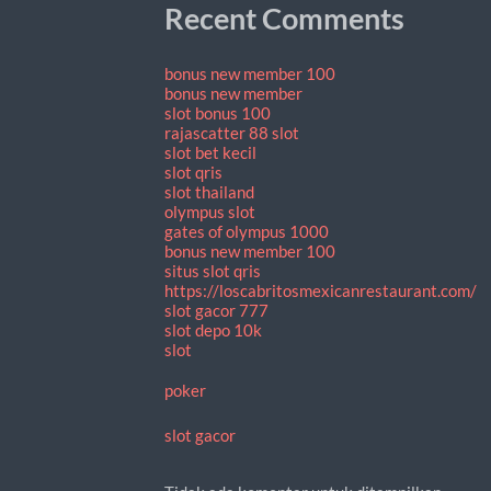
Recent Comments
bonus new member 100
bonus new member
slot bonus 100
rajascatter 88 slot
slot bet kecil
slot qris
slot thailand
olympus slot
gates of olympus 1000
bonus new member 100
situs slot qris
https://loscabritosmexicanrestaurant.com/
slot gacor 777
slot depo 10k
slot
poker
slot gacor