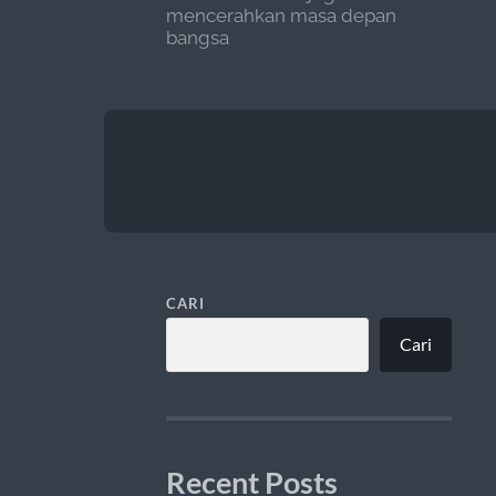
mencerahkan masa depan
bangsa
CARI
Cari
Recent Posts