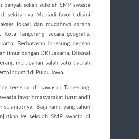
ki banyak sekali sekolah SMP swasta
di sekitarnya. Menjadi favorit disini
i, akses lokasi dan mudahnya sarana
 Kota Tangerang, secara geografis,
akarta. Berbatasan langsung dengan
lah timur dengan DKI Jakarta. Dikenal
gerang merupakan salah satu daerah
rta industri di Pulau Jawa.
yang tersebar di kawasan Tangerang.
swasta favorit masyarakat turut andil
 selanjutnya. Bagi kamu yang tahun
lanjutkan ke sekolah SMP swasta di