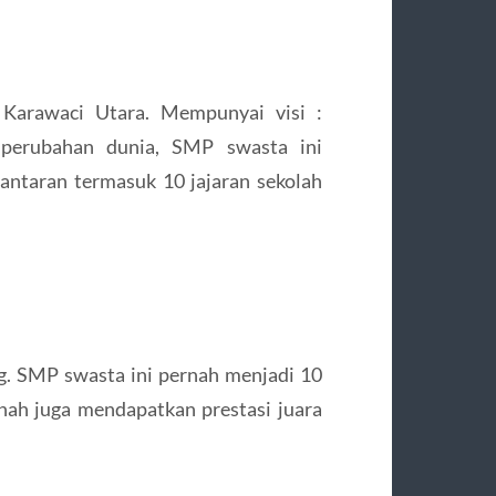
 Karawaci Utara. Mempunyai visi :
 perubahan dunia, SMP swasta ini
lantaran termasuk 10 jajaran sekolah
ug. SMP swasta ini pernah menjadi 10
rnah juga mendapatkan prestasi juara