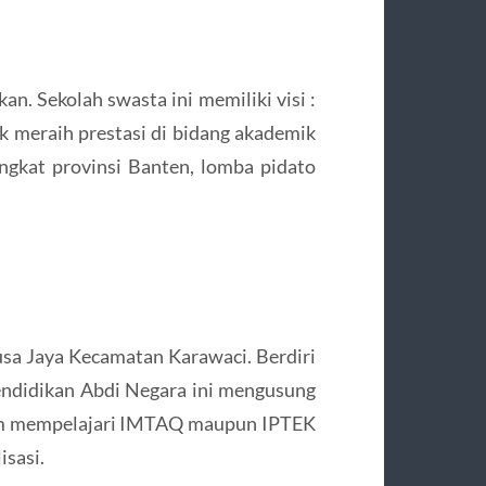
an. Sekolah swasta ini memiliki visi :
k meraih prestasi di bidang akademik
ngkat provinsi Banten, lomba pidato
usa Jaya Kecamatan Karawaci. Berdiri
ndidikan Abdi Negara ini mengusung
m mempelajari IMTAQ maupun IPTEK
isasi.