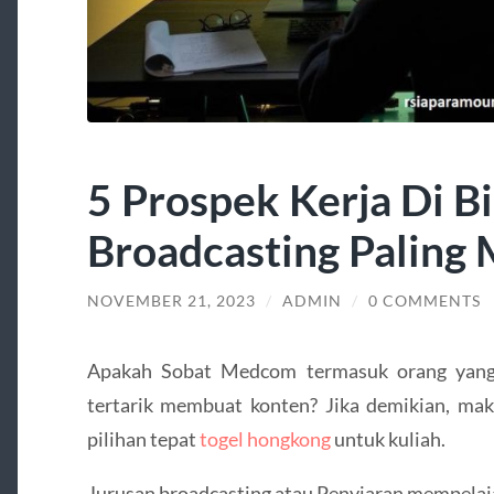
5 Prospek Kerja Di B
Broadcasting Paling 
NOVEMBER 21, 2023
/
ADMIN
/
0 COMMENTS
Apakah Sobat Medcom termasuk orang yang 
tertarik membuat konten? Jika demikian, mak
pilihan tepat
togel hongkong
untuk kuliah.
Jurusan broadcasting atau Penyiaran mempelajar