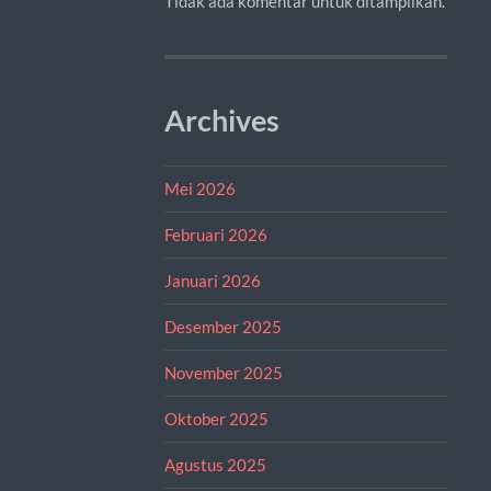
Tidak ada komentar untuk ditampilkan.
Archives
Mei 2026
Februari 2026
Januari 2026
Desember 2025
November 2025
Oktober 2025
Agustus 2025