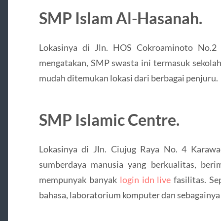
SMP Islam Al-Hasanah
.
Lokasinya di Jln. HOS Cokroaminoto No.2 
mengatakan, SMP swasta ini termasuk sekolah
mudah ditemukan lokasi dari berbagai penjuru.
SMP Islamic Centre
.
Lokasinya di Jln. Ciujug Raya No. 4 Karawa
sumberdaya manusia yang berkualitas, ber
mempunyak banyak
login idn live
fasilitas. S
bahasa, laboratorium komputer dan sebagainya