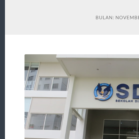
BULAN:
NOVEMBE