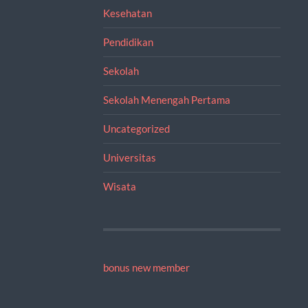
Kesehatan
Pendidikan
Sekolah
Sekolah Menengah Pertama
Uncategorized
Universitas
Wisata
bonus new member