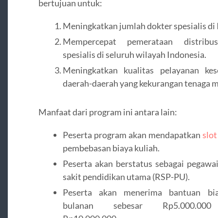
bertujuan untuk:
Meningkatkan jumlah dokter spesialis di 
Mempercepat pemerataan distribus
spesialis di seluruh wilayah Indonesia.
Meningkatkan kualitas pelayanan kes
daerah-daerah yang kekurangan tenaga m
Manfaat dari program ini antara lain:
Peserta program akan mendapatkan
slo
pembebasan biaya kuliah.
Peserta akan berstatus sebagai pegawa
sakit pendidikan utama (RSP-PU).
Peserta akan menerima bantuan bi
bulanan sebesar Rp5.000.000