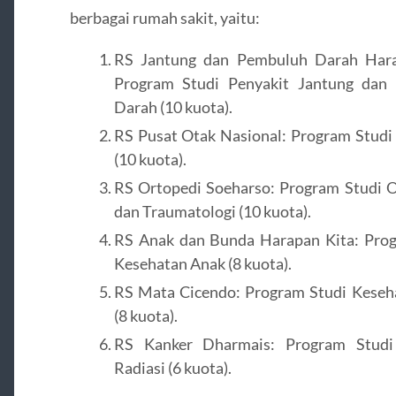
berbagai rumah sakit, yaitu:
RS Jantung dan Pembuluh Darah Hara
Program Studi Penyakit Jantung dan
Darah (10 kuota).
RS Pusat Otak Nasional: Program Studi
(10 kuota).
RS Ortopedi Soeharso: Program Studi 
dan Traumatologi (10 kuota).
RS Anak dan Bunda Harapan Kita: Prog
Kesehatan Anak (8 kuota).
RS Mata Cicendo: Program Studi Keseh
(8 kuota).
RS Kanker Dharmais: Program Studi
Radiasi (6 kuota).