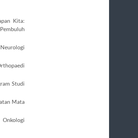
pan Kita:
 Pembuluh
 Neurologi
Orthopaedi
ram Studi
atan Mata
 Onkologi