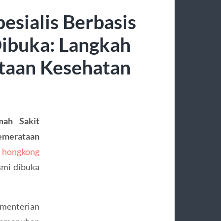
esialis Berbasis
ibuka: Langkah
taan Kesehatan
mah Sakit
merataan
l hongkong
smi dibuka
menterian