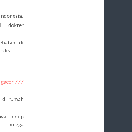
Indonesia.
i dokter
ehatan di
edis.
t gacor 777
i di rumah
aya hidup
 hingga