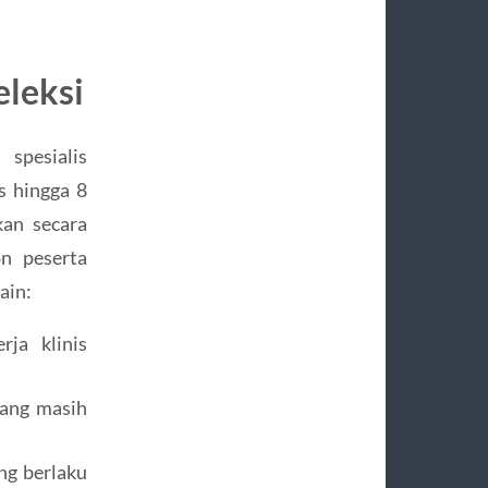
eleksi
spesialis
s hingga 8
kan secara
n peserta
ain:
ja klinis
yang masih
ang berlaku