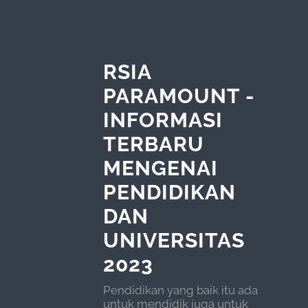
RSIA
PARAMOUNT -
INFORMASI
TERBARU
MENGENAI
PENDIDIKAN
DAN
UNIVERSITAS
2023
Pendidikan yang baik itu ada
untuk mendidik juga untuk