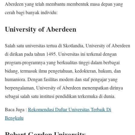
Aberdeen yang telah membantu membentuk masa depan yang
cerah bagi banyak individu:
University of Aberdeen
Salah satu universitas tertua di Skotlandia, University of Aberdeen
di dirikan pada tahun 1495. Universitas ini terkenal dengan
program-programnya yang berkualitas tinggi dalam berbagai
bidang, termasuk ilmu pengetahuan, kedokteran, hukum, dan
humaniora. Dengan fasilitas modern dan staf pengajar yang
berpengalaman, University of Aberdeen menempatkan dirinya
sebagai salah satu institusi pendidikan terkemuka di dunia.
Baca Juga :
Rekomendasi Daftar Universitas Terbaik Di
Bengkulu
Robert Gordon University