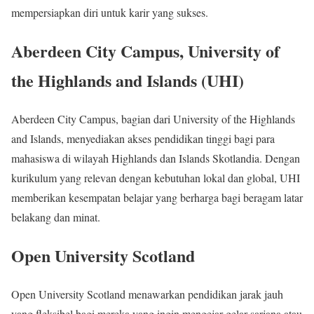
mempersiapkan diri untuk karir yang sukses.
Aberdeen City Campus, University of
the Highlands and Islands (UHI)
Aberdeen City Campus, bagian dari University of the Highlands
and Islands, menyediakan akses pendidikan tinggi bagi para
mahasiswa di wilayah Highlands dan Islands Skotlandia. Dengan
kurikulum yang relevan dengan kebutuhan lokal dan global, UHI
memberikan kesempatan belajar yang berharga bagi beragam latar
belakang dan minat.
Open University Scotland
Open University Scotland menawarkan pendidikan jarak jauh
yang fleksibel bagi mereka yang ingin mengejar gelar sarjana atau