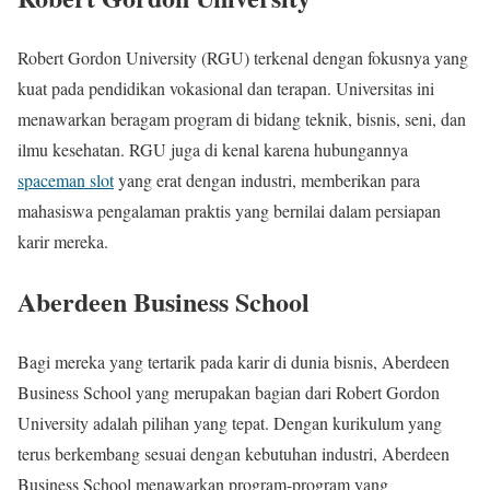
Robert Gordon University (RGU) terkenal dengan fokusnya yang
kuat pada pendidikan vokasional dan terapan. Universitas ini
menawarkan beragam program di bidang teknik, bisnis, seni, dan
ilmu kesehatan. RGU juga di kenal karena hubungannya
spaceman slot
yang erat dengan industri, memberikan para
mahasiswa pengalaman praktis yang bernilai dalam persiapan
karir mereka.
Aberdeen Business School
Bagi mereka yang tertarik pada karir di dunia bisnis, Aberdeen
Business School yang merupakan bagian dari Robert Gordon
University adalah pilihan yang tepat. Dengan kurikulum yang
terus berkembang sesuai dengan kebutuhan industri, Aberdeen
Business School menawarkan program-program yang