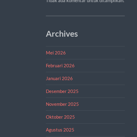
Tidak ada komentar untuk ditampilkan.
Archives
Mei 2026
Februari 2026
Januari 2026
Desember 2025
November 2025
Oktober 2025
Agustus 2025