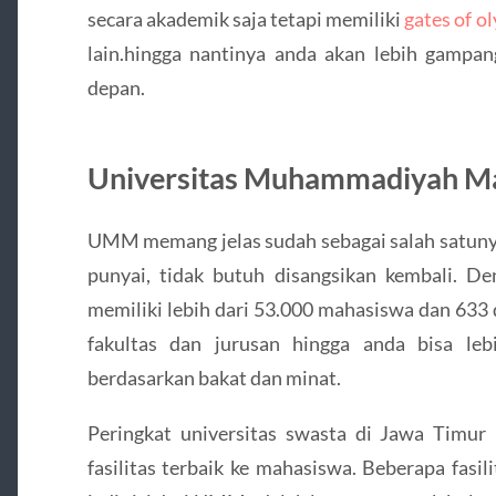
secara akademik saja tetapi memiliki
gates of o
lain.hingga nantinya anda akan lebih gampan
depan.
Universitas Muhammadiyah M
UMM memang jelas sudah sebagai salah satunya
punyai, tidak butuh disangsikan kembali. De
memiliki lebih dari 53.000 mahasiswa dan 633
fakultas dan jurusan hingga anda bisa leb
berdasarkan bakat dan minat.
Peringkat universitas swasta di Jawa Timu
fasilitas terbaik ke mahasiswa. Beberapa fasil