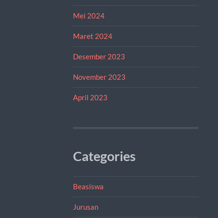
Mei 2024
Maret 2024
Desember 2023
November 2023
April 2023
Categories
Beasiswa
Jurusan