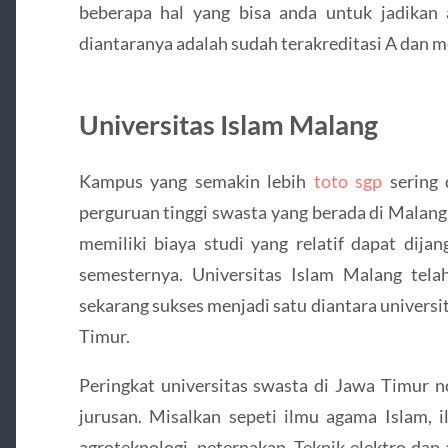
beberapa hal yang bisa anda untuk jadikan
diantaranya adalah sudah terakreditasi A dan
Universitas Islam Malang
Kampus yang semakin lebih
toto sgp
sering 
perguruan tinggi swasta yang berada di Malang.
memiliki biaya studi yang relatif dapat dija
semesternya. Universitas Islam Malang tel
sekarang sukses menjadi satu diantara universi
Timur.
Peringkat universitas swasta di Jawa Timur n
jurusan. Misalkan sepeti ilmu agama Islam, 
agroteknologi, peternakan. Teknik elektro dan 