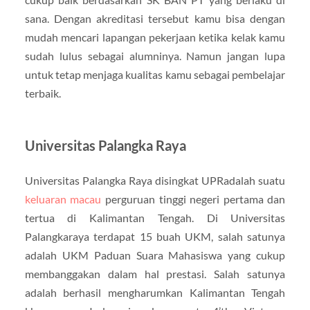
sana. Dengan akreditasi tersebut kamu bisa dengan
mudah mencari lapangan pekerjaan ketika kelak kamu
sudah lulus sebagai alumninya. Namun jangan lupa
untuk tetap menjaga kualitas kamu sebagai pembelajar
terbaik.
Universitas Palangka Raya
Universitas Palangka Raya disingkat UPRadalah suatu
keluaran macau
perguruan tinggi negeri pertama dan
tertua di Kalimantan Tengah. Di Universitas
Palangkaraya terdapat 15 buah UKM, salah satunya
adalah UKM Paduan Suara Mahasiswa yang cukup
membanggakan dalam hal prestasi. Salah satunya
adalah berhasil mengharumkan Kalimantan Tengah