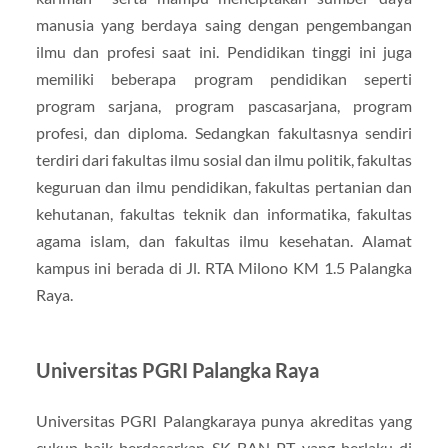
manusia yang berdaya saing dengan pengembangan
ilmu dan profesi saat ini. Pendidikan tinggi ini juga
memiliki beberapa program pendidikan seperti
program sarjana, program pascasarjana, program
profesi, dan diploma. Sedangkan fakultasnya sendiri
terdiri dari fakultas ilmu sosial dan ilmu politik, fakultas
keguruan dan ilmu pendidikan, fakultas pertanian dan
kehutanan, fakultas teknik dan informatika, fakultas
agama islam, dan fakultas ilmu kesehatan. Alamat
kampus ini berada di Jl. RTA Milono KM 1.5 Palangka
Raya.
Universitas PGRI Palangka Raya
Universitas PGRI Palangkaraya punya akreditas yang
cukup baik berdasarkan SK BAN PT yang berlaku di