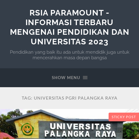
RSIA PARAMOUNT -
INFORMASI TERBARU
MENGENAI PENDIDIKAN DAN
UNIVERSITAS 2023
Pendidikan yang baik itu ada untuk mendidik juga untuk
mencerahkan masa depan bangsa
SHOW MENU
TAG:
UNIVERSITAS PGRI PALANGKA RAYA
STICKY POST