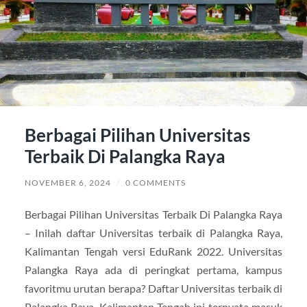
Berbagai Pilihan Universitas
Terbaik Di Palangka Raya
NOVEMBER 6, 2024
/
0 COMMENTS
Berbagai Pilihan Universitas Terbaik Di Palangka Raya
– Inilah daftar Universitas terbaik di Palangka Raya,
Kalimantan Tengah versi EduRank 2022. Universitas
Palangka Raya ada di peringkat pertama, kampus
favoritmu urutan berapa? Daftar Universitas terbaik di
Palangka Raya, Kalimantan Tengah ini ternyata masuk