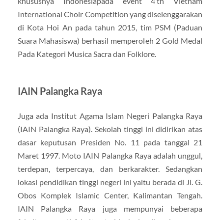
khususnya Indonesiapada event 4’th Vietnam
International Choir Competition yang diselenggarakan
di Kota Hoi An pada tahun 2015, tim PSM (Paduan
Suara Mahasiswa) berhasil memperoleh 2 Gold Medal
Pada Kategori Musica Sacra dan Folklore.
IAIN Palangka Raya
Juga ada Institut Agama Islam Negeri Palangka Raya
(IAIN Palangka Raya). Sekolah tinggi ini didirikan atas
dasar keputusan Presiden No. 11 pada tanggal 21
Maret 1997. Moto IAIN Palangka Raya adalah unggul,
terdepan, terpercaya, dan berkarakter. Sedangkan
lokasi pendidikan tinggi negeri ini yaitu berada di Jl. G.
Obos Komplek Islamic Center, Kalimantan Tengah.
IAIN Palangka Raya juga mempunyai beberapa