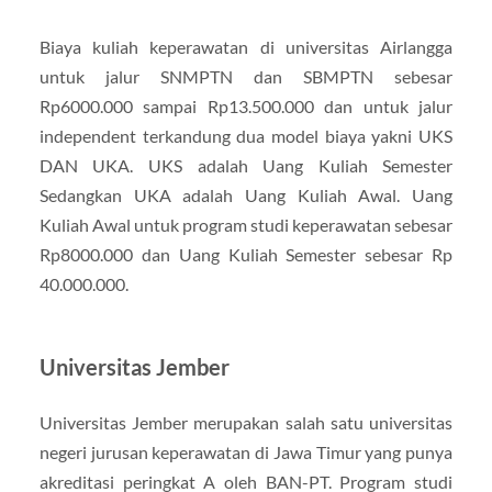
Biaya kuliah keperawatan di universitas Airlangga
untuk jalur SNMPTN dan SBMPTN sebesar
Rp6000.000 sampai Rp13.500.000 dan untuk jalur
independent terkandung dua model biaya yakni UKS
DAN UKA. UKS adalah Uang Kuliah Semester
Sedangkan UKA adalah Uang Kuliah Awal. Uang
Kuliah Awal untuk program studi keperawatan sebesar
Rp8000.000 dan Uang Kuliah Semester sebesar Rp
40.000.000.
Universitas Jember
Universitas Jember merupakan salah satu universitas
negeri jurusan keperawatan di Jawa Timur yang punya
akreditasi peringkat A oleh BAN-PT. Program studi