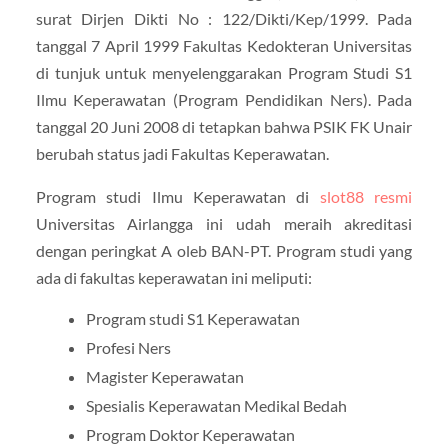
surat Dirjen Dikti No : 122/Dikti/Kep/1999. Pada
tanggal 7 April 1999 Fakultas Kedokteran Universitas
di tunjuk untuk menyelenggarakan Program Studi S1
Ilmu Keperawatan (Program Pendidikan Ners). Pada
tanggal 20 Juni 2008 di tetapkan bahwa PSIK FK Unair
berubah status jadi Fakultas Keperawatan.
Program studi Ilmu Keperawatan di
slot88 resmi
Universitas Airlangga ini udah meraih akreditasi
dengan peringkat A oleb BAN-PT. Program studi yang
ada di fakultas keperawatan ini meliputi:
Program studi S1 Keperawatan
Profesi Ners
Magister Keperawatan
Spesialis Keperawatan Medikal Bedah
Program Doktor Keperawatan