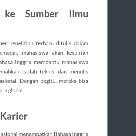
 ke Sumber Ilmu
er penelitian terbaru ditulis dalam
madai, mahasiswa akan kesulitan
Bahasa Inggris membantu mahasiswa
ahkan istilah teknis, dan menulis
nasional. Dengan begitu, mereka bisa
ra global.
Karier
inasional menempatkan Bahasa Inggris