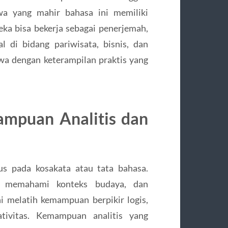
swa yang mahir bahasa ini memiliki
eka bisa bekerja sebagai penerjemah,
l di bidang pariwisata, bisnis, dan
wa dengan keterampilan praktis yang
mpuan Analitis dan
us pada kosakata atau tata bahasa.
s, memahami konteks budaya, dan
ni melatih kemampuan berpikir logis,
ivitas. Kemampuan analitis yang