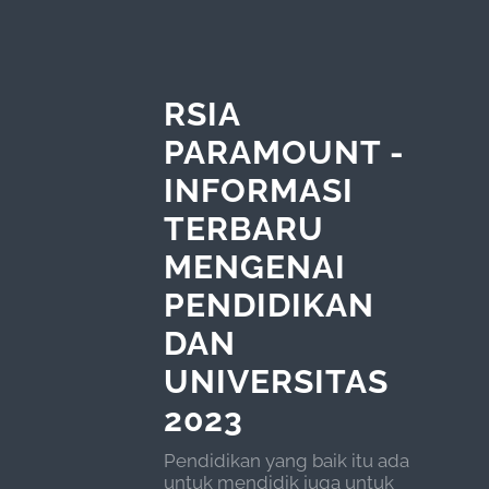
RSIA
PARAMOUNT -
INFORMASI
TERBARU
MENGENAI
PENDIDIKAN
DAN
UNIVERSITAS
2023
Pendidikan yang baik itu ada
untuk mendidik juga untuk