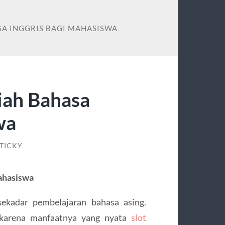
SA INGGRIS BAGI MAHASISWA
iah Bahasa
wa
TICKY
ahasiswa
sekadar pembelajaran bahasa asing.
karena manfaatnya yang nyata
slot