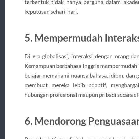
terbentuk tidak hanya berguna dalam akade
keputusan sehari-hari.
5. Mempermudah Interak
Di era globalisasi, interaksi dengan orang da
Kemampuan berbahasa Inggris mempermudah k
belajar memahami nuansa bahasa, idiom, dan g
membuat mereka lebih adaptif, mengharga
hubungan profesional maupun pribadi secara efe
6. Mendorong Penguasaan