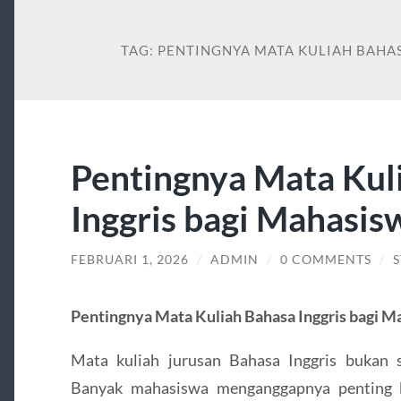
TAG:
PENTINGNYA MATA KULIAH BAHA
Pentingnya Mata Kul
Inggris bagi Mahasis
FEBRUARI 1, 2026
/
ADMIN
/
0 COMMENTS
/
S
Pentingnya Mata Kuliah Bahasa Inggris bagi M
Mata kuliah jurusan Bahasa Inggris bukan 
Banyak mahasiswa menganggapnya penting 