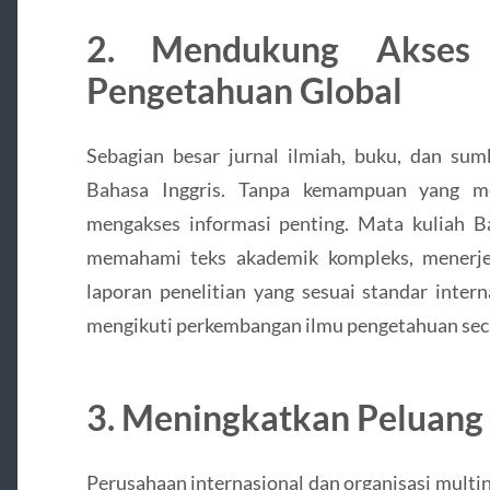
2. Mendukung Akses
Pengetahuan Global
Sebagian besar jurnal ilmiah, buku, dan sumb
Bahasa Inggris. Tanpa kemampuan yang me
mengakses informasi penting. Mata kuliah 
memahami teks akademik kompleks, menerjem
laporan penelitian yang sesuai standar inter
mengikuti perkembangan ilmu pengetahuan seca
3. Meningkatkan Peluang 
Perusahaan internasional dan organisasi mult