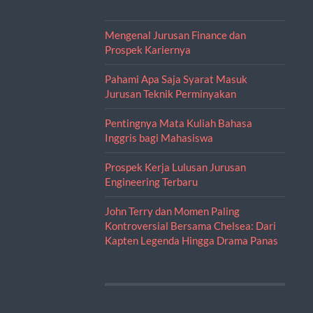
Mengenal Jurusan Finance dan
Prospek Kariernya
Pahami Apa Saja Syarat Masuk
Jurusan Teknik Perminyakan
Pentingnya Mata Kuliah Bahasa
Inggris bagi Mahasiswa
Prospek Kerja Lulusan Jurusan
Engineering Terbaru
John Terry dan Momen Paling
Kontroversial Bersama Chelsea: Dari
Kapten Legenda Hingga Drama Panas