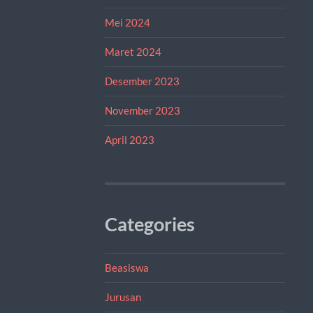
Mei 2024
Maret 2024
Desember 2023
November 2023
April 2023
Categories
Beasiswa
Jurusan