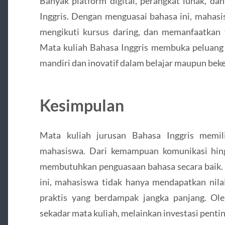
Banyak platform digital, perangkat lunak, d
Inggris. Dengan menguasai bahasa ini, mahasi
mengikuti kursus daring, dan memanfaatkan 
Mata kuliah Bahasa Inggris membuka peluang 
mandiri dan inovatif dalam belajar maupun beke
Kesimpulan
Mata kuliah jurusan Bahasa Inggris memil
mahasiswa. Dari kemampuan komunikasi hing
membutuhkan penguasaan bahasa secara baik. 
ini, mahasiswa tidak hanya mendapatkan nilai
praktis yang berdampak jangka panjang. Ole
sekadar mata kuliah, melainkan investasi penti