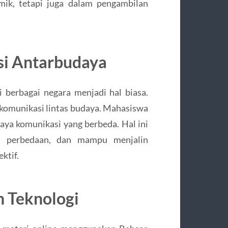
mik, tetapi juga dalam pengambilan
si Antarbudaya
ri berbagai negara menjadi hal biasa.
omunikasi lintas budaya. Mahasiswa
aya komunikasi yang berbeda. Hal ini
i perbedaan, dan mampu menjalin
ktif.
 Teknologi