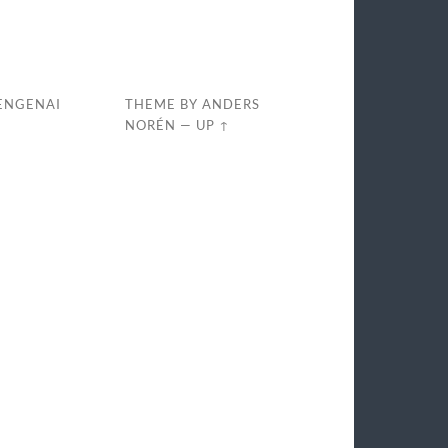
ENGENAI
THEME BY
ANDERS
NORÉN
—
UP ↑