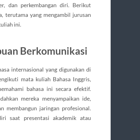
r, dan perkembangan diri. Berikut
a, terutama yang mengambil jurusan
liah ini.
uan Berkomunikasi
asa internasional yang digunakan di
gikuti mata kuliah Bahasa Inggris,
emahami bahasa ini secara efektif.
dahkan mereka menyampaikan ide,
dan membangun jaringan profesional.
diri saat presentasi akademik atau