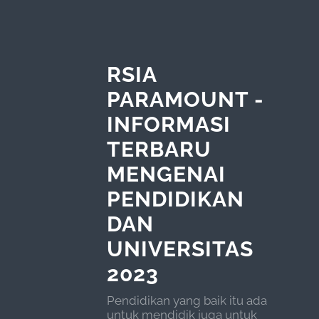
RSIA
PARAMOUNT -
INFORMASI
TERBARU
MENGENAI
PENDIDIKAN
DAN
UNIVERSITAS
2023
Pendidikan yang baik itu ada
untuk mendidik juga untuk