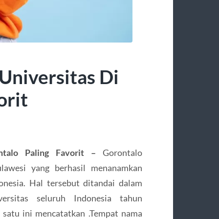
Universitas Di
orit
ntalo Paling Favorit –
Gorontalo
ulawesi yang berhasil menanamkan
onesia. Hal tersebut ditandai dalam
versitas seluruh Indonesia tahun
i satu ini mencatatkan .Tempat nama