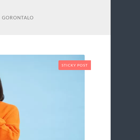
AI GORONTALO
STICKY POST