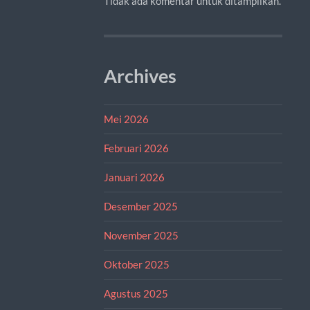
Tidak ada komentar untuk ditampilkan.
Archives
Mei 2026
Februari 2026
Januari 2026
Desember 2025
November 2025
Oktober 2025
Agustus 2025